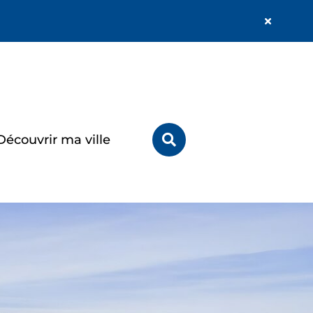
Fermer
l'alerte
Info
Rechercher
Découvrir ma ville
sur
le
site