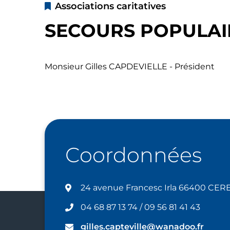
Associations caritatives
SECOURS POPULAI
Monsieur Gilles CAPDEVIELLE - Président
Coordonnées
24 avenue Francesc Irla 66400 CER
04 68 87 13 74 / 09 56 81 41 43
gilles.capteville@wanadoo.fr