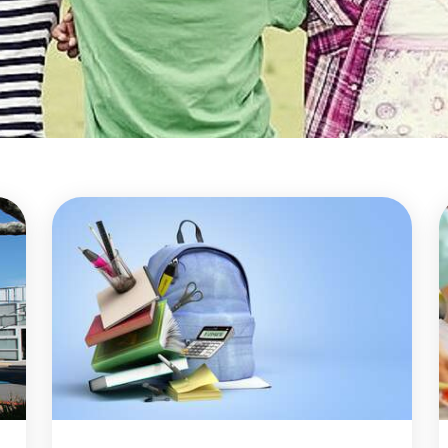
e,
se