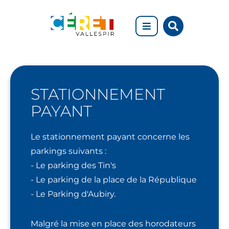
Aller au menu
Aller au contenu
Rechercher
Aller à la recherche
sur
le
site
Stationnement
STATIONNEMENT
PAYANT
Le stationnement payant concerne les
parkings suivants :
- Le parking des Tin's
- Le parking de la place de la République
- Le Parking d'Aubiry.
Malgré la mise en place des horodateurs