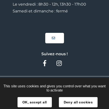
Le vendredi : 8h30 - 12h, 13h30 - 17h00
Samedi et dimanche : fermé
Suivez-nous !
Facebook
Instagram
Plan du site
This site uses cookies and gives you control over what you want
to activate
Mentions légales
Traitement des données
OK, accept all
Deny all cookies