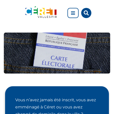
Aller au menu
Aller au contenu
Rechercher
Aller à la recherche
sur
le
site
Inscription
sur
Vous n’avez jamais été inscrit, vous avez
les
emménagé à Céret ou vous avez