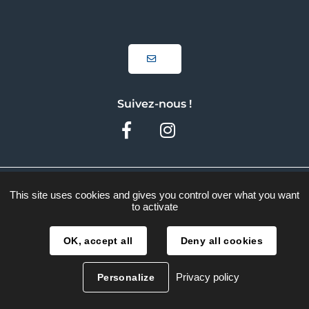
Suivez-nous !
Facebook
Instagram
Plan du site
This site uses cookies and gives you control over what you want
to activate
Mentions légales
Traitement des données
OK, accept all
Deny all cookies
Accessibilité
Privacy policy
Personalize
Réalisation :
La Fabrique