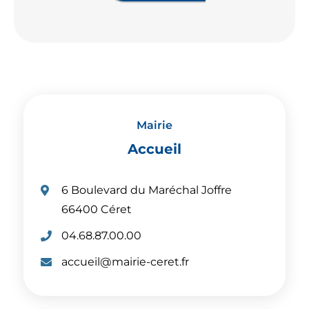
Mairie
Accueil
6 Boulevard du Maréchal Joffre
66400 Céret
T
04.68.87.00.00
é
C
accueil@mairie-ceret.fr
l
o
é
u