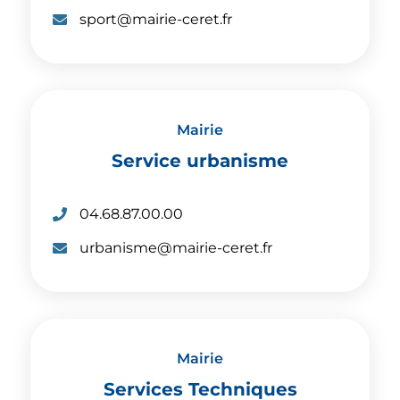
é
:
C
sport@mairie-ceret.fr
l
o
é
u
p
r
h
r
Mairie
o
i
Service urbanisme
n
e
e
l
:
T
04.68.87.00.00
:
é
C
urbanisme@mairie-ceret.fr
l
o
é
u
p
r
h
r
Mairie
o
i
Services Techniques
n
e