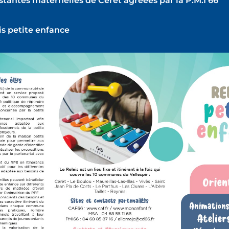
istantes maternelles de Céret agréées par la P.M.I 66
is petite enfance