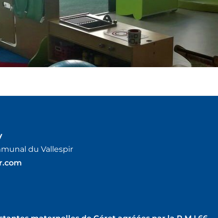
y
munal du Vallespir
e
r.com