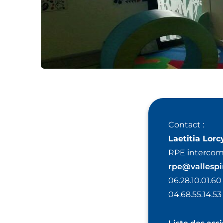
Relais
Contact :
petite
Laetitia Lorc
RPE intercom
enfanc
rpe@vallespi
06.28.10.01.60
04.68.55.14.53