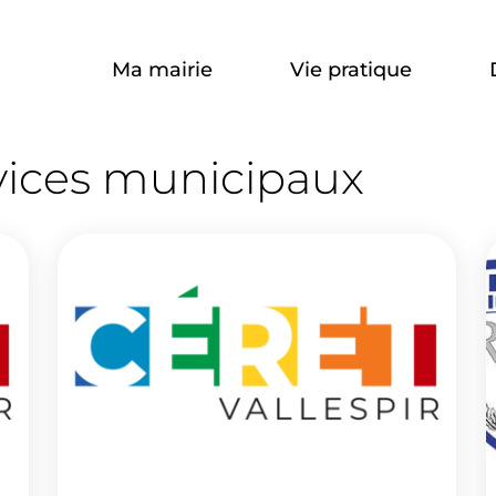
Aller à la recherche
Ma mairie
Vie pratique
es
vices municipaux
ipaux