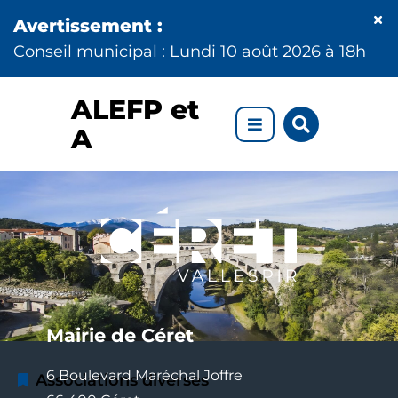
Aller au menu
Aller au contenu
Fe
l'al
Aller à la recherche
Inf
Conseil municipal : Lundi 10 août 2026 à 18h
ALEFP et
Rechercher
sur
A
le
site
Mairie de Céret
6 Boulevard Maréchal Joffre
Associations diverses