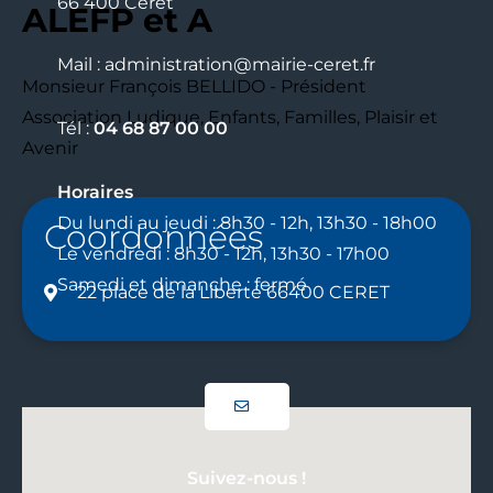
66 400 Céret
ALEFP et A
Mail : administration@mairie-ceret.fr
Monsieur François BELLIDO - Président
Association Ludique, Enfants, Familles, Plaisir et
Tél :
04 68 87 00 00
Avenir
Horaires
Du lundi au jeudi : 8h30 - 12h, 13h30 - 18h00
Coordonnées
Le vendredi : 8h30 - 12h, 13h30 - 17h00
Samedi et dimanche : fermé
22 place de la Liberté 66400 CERET
Suivez-nous !