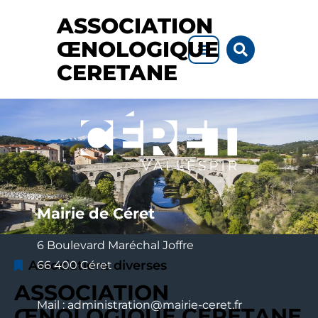
Aller au menu
Aller au contenu
ASSOCIATION
Aller à la recherche
Rechercher
ŒNOLOGIQUE
sur
le
CERETANE
site
Mairie de Céret
6 Boulevard Maréchal Joffre
Associations diverses
66 400 Céret
ASSOCIATION
Mail : administration@mairie-ceret.fr
ŒNOLOGIQUE CERETANE