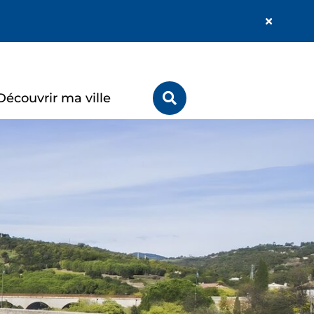
Fermer
l'alerte
Info
Rechercher
Découvrir ma ville
sur
le
site