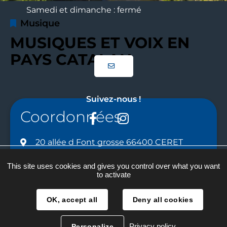
Samedi et dimanche : fermé
Musique
MUSIQUES ET VOIX EN
PAYS CATALAN
Suivez-nous !
Coordonnées
Facebook
Instagram
20 allée d Font grosse 66400 CERET
Plan du site
06 31 14 77 14 / 06 99 88 90 43
This site uses cookies and gives you control over what you want
to activate
Mentions légales
fcpc.ceret@gmail.com
Traitement des données
OK, accept all
Deny all cookies
Accessibilité
Privacy policy
Personalize