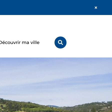
Fermer
l'alerte
Info
Rechercher
Découvrir ma ville
sur
le
site