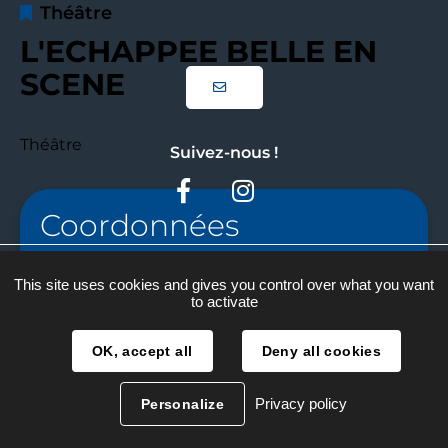
Théâtre
L'ECHAPPEE BELLE EN
SCENE
Théâtre
Suivez-nous !
Facebook
Instagram
Coordonnées
Plan du site
06 63 43 81 87
This site uses cookies and gives you control over what you want
to activate
Mentions légales
catherinelaurent01@yahoo.fr
Traitement des données
OK, accept all
Deny all cookies
Accessibilité
Privacy policy
Personalize
Réalisation :
La Fabrique