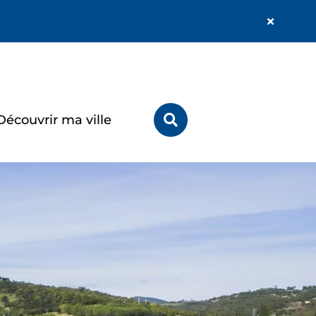
Fermer
l'alerte
Info
Rechercher
Découvrir ma ville
sur
le
site