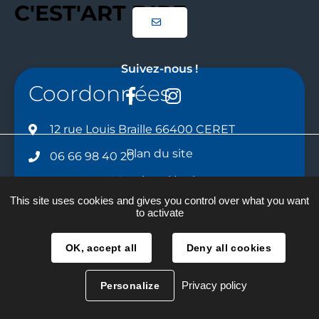
C'EST'ART DIRE
Suivez-nous !
Coordonnées
Facebook
Instagram
12 rue Louis Braille 66400 CERET
Plan du site
06 66 98 40 20
Mentions légales
cestartdire@gmail.com
This site uses cookies and gives you control over what you want
Traitement des données
to activate
Accessibilité
OK, accept all
Deny all cookies
Réalisation :
La Fabrique
Privacy policy
Personalize