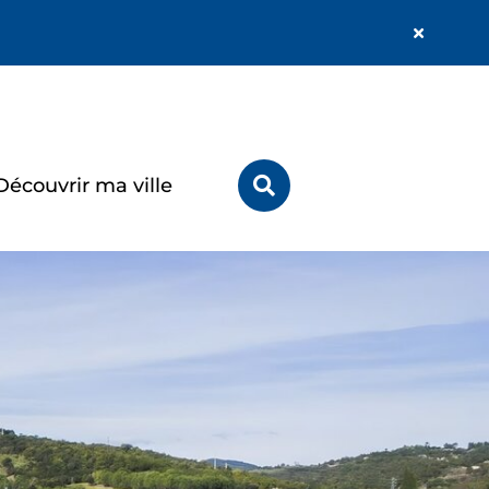
Fermer
l'alerte
Info
Rechercher
Découvrir ma ville
sur
le
site