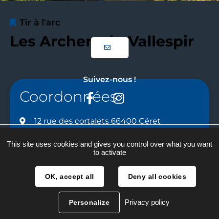
Tir à l'arc
Les Archers du Vallespir
Suivez-nous !
Coordonnées
Facebook
Instagram
12 rue des cortalets 66400 Céret
Plan du site
06 17 62 09 50
This site uses cookies and gives you control over what you want
to activate
Mentions légales
arcduvallespir@gmail.com
Traitement des données
OK, accept all
Deny all cookies
Accessibilité
Privacy policy
Personalize
Réalisation :
La Fabrique