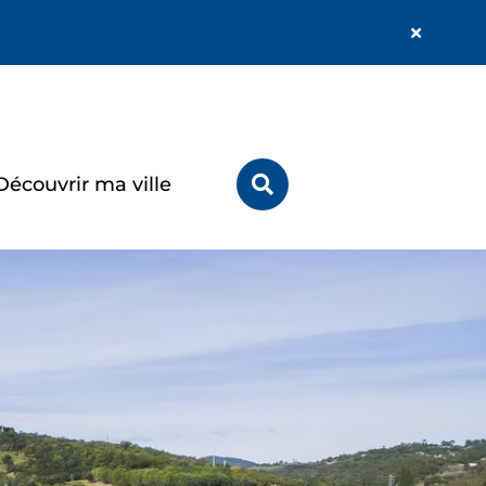
Fermer
l'alerte
Info
Rechercher
Découvrir ma ville
sur
le
site