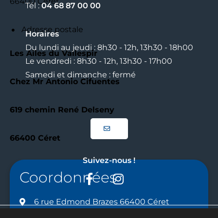
66400 Céret
Tél :
04 68 87 00 00
Adresse postale
Horaires
Du lundi au jeudi : 8h30 - 12h, 13h30 - 18h00
Les Ailes du Vallespir
Le vendredi : 8h30 - 12h, 13h30 - 17h00
Samedi et dimanche : fermé
Chez Mr Antonio Cifuentes
619 chemin René Delseny
66400 Céret
Suivez-nous !
Coordonnées
Facebook
Instagram
6 rue Edmond Brazes 66400 Céret