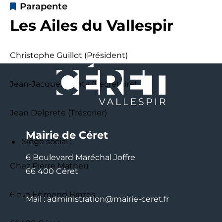
Parapente
Les Ailes du Vallespir
Christophe Guillot (Président)
Jean-Jacques Fonty (Secrétaire)
Jean Delprete (Trésorier)
Mairie de Céret
Siège social :
6 Boulevard Maréchal Joffre
Chez Pierre Matheu
66 400 Céret
6 rue Edmond Brazes
Mail : administration@mairie-ceret.fr