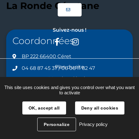
La Ronde Céretane
Suivez-nous !
Coordonnées
Facebook
Instagram
BP 222 66400 Céret
Plan du site
04 68 87 45 37 / 06 08 11 82 47
Mentions légales
ceretaneronde@orange.fr
This site uses cookies and gives you control over what you want
Traitement des données
to activate
Accessibilité
OK, accept all
Deny all cookies
Réalisation :
La Fabrique
Privacy policy
Personalize