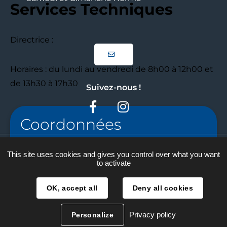
Services Techniques
Directrice :
Horaires : du lundi au vendredi de 8h00 à 12h00 et
de 13h30 à 17h30
Suivez-nous !
Facebook
Instagram
Coordonnées
Plan du site
04.68.87.50.16
This site uses cookies and gives you control over what you want
to activate
Mentions légales
services.techniques@mairie-ceret.fr
Traitement des données
OK, accept all
Deny all cookies
Accessibilité
Privacy policy
Personalize
Réalisation :
La Fabrique