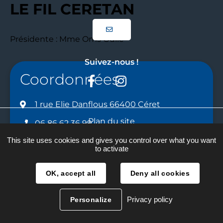
LE FIL CERETAN
Présidente : Mme Oms Odile
Suivez-nous !
Coordonnées
Facebook
Instagram
1 rue Elie Danflous 66400 Céret
Plan du site
06 86 62 36 99
Mentions légales
This site uses cookies and gives you control over what you want
odileoms@gmail.com
to activate
Traitement des données
OK, accept all
Deny all cookies
Accessibilité
Réalisation :
La Fabrique
Privacy policy
Personalize