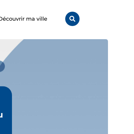
Rechercher
Découvrir ma ville
sur
le
site
u