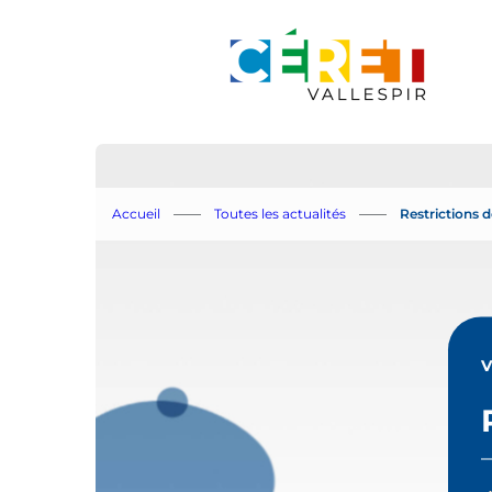
Aller au menu
Aller au contenu
Restri
Accueil
Toutes les actualités
Restrictions d
des
usage
de
V
l'eau