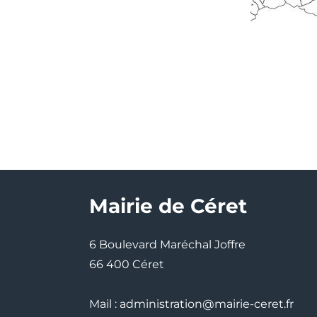
Mairie de Céret
6 Boulevard Maréchal Joffre
66 400 Céret
Mail : administration@mairie-ceret.fr