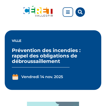
Aller au menu
Aller au contenu
Rechercher
Aller à la recherche
sur
le
site
Prévention
des
VILLE
incendies
Prévention des incendies :
rappel des obligations de
:
débroussaillement
rappel
des
Vendredi 14 nov. 2025
obligations
de
débroussaillement