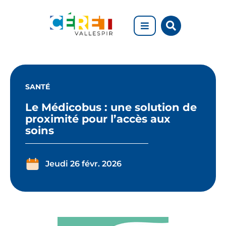
Aller au menu
Aller au contenu
Rechercher
Aller à la recherche
sur
le
site
Le
Médicobus
SANTÉ
:
Le Médicobus : une solution de
proximité pour l’accès aux
une
soins
solution
de
Jeudi 26 févr. 2026
proximité
pour
l’accès
aux