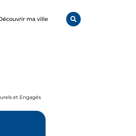
Rechercher
Découvrir ma ville
sur
le
site
turels et Engagés