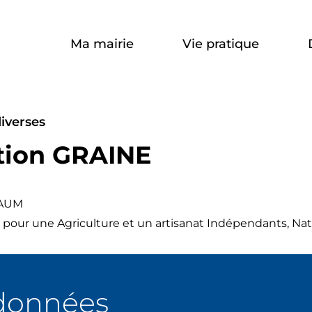
Aller à la recherche
Ma mairie
Vie pratique
diverses
ation
tion GRAINE
E
BAUM
pour une Agriculture et un artisanat Indépendants, Na
données