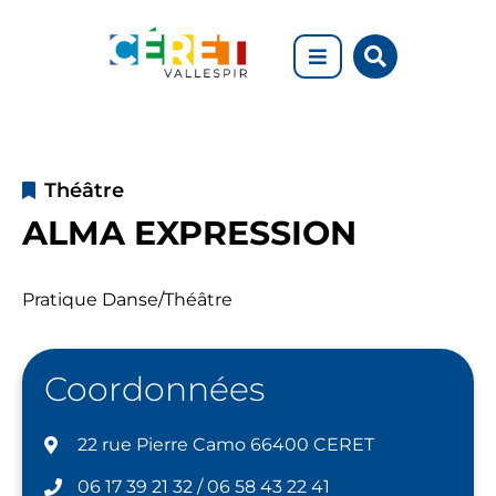
Aller au menu
Aller au contenu
Rechercher
Aller à la recherche
sur
le
site
ALMA
Théâtre
EXPRESSION
ALMA EXPRESSION
Pratique Danse/Théâtre
Coordonnées
22 rue Pierre Camo 66400 CERET
06 17 39 21 32 / 06 58 43 22 41