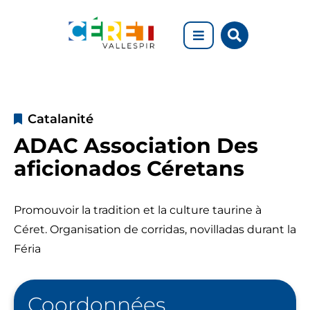
Aller au menu
Aller au contenu
Rechercher
Aller à la recherche
sur
le
site
ADAC
Catalanité
Association
ADAC Association Des
Des
aficionados Céretans
aficionados
Céretans
Promouvoir la tradition et la culture taurine à
Céret. Organisation de corridas, novilladas durant la
Féria
Coordonnées