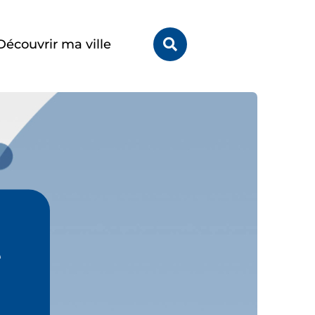
Rechercher
Découvrir ma ville
sur
le
site
e