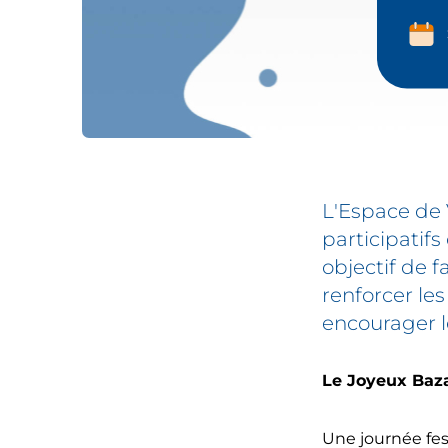
L'Espace de V
Partic
participatifs
objectif de f
aux
renforcer les
encourager le
projet
Le Joyeux Baza
de
Une journée fes