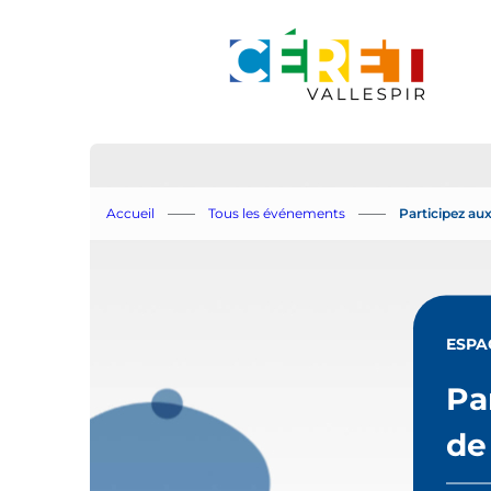
Aller au menu
Aller au contenu
Accueil
Tous les événements
Participez au
ESPA
Pa
de