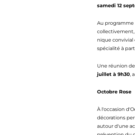
l'Espa
samedi 12 sept
de
Au programme :
collectivement,
Vie
nique convivial
spécialité à par
Social
Une réunion de
CASA
juillet à 9h30
, 
Octobre Rose
À l'occasion d'
décorations per
autour d'une act
prévention du ca