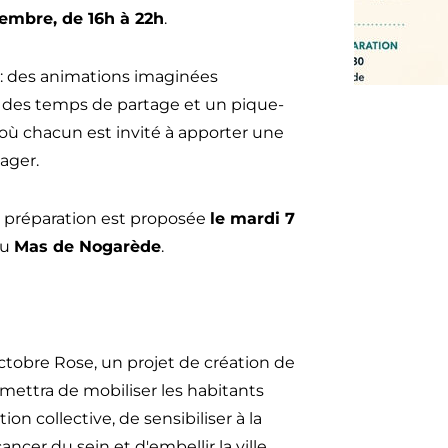
ce
embre, de 16h à 22h
.
 des animations imaginées
 des temps de partage et un pique-
 où chacun est invité à apporter une
tager.
e
 préparation est proposée
le mardi 7
au
Mas de Nogarède
.
Octobre Rose, un projet de création de
mettra de mobiliser les habitants
ion collective, de sensibiliser à la
ncer du sein et d'embellir la ville