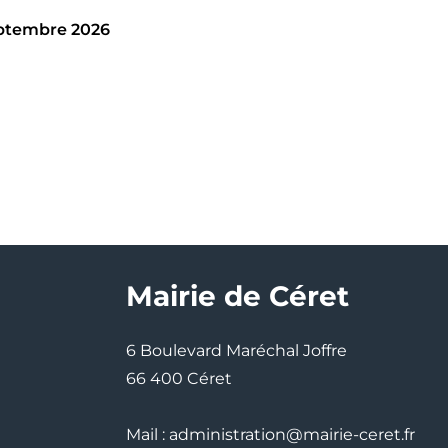
eptembre 2026
Mairie de Céret
6 Boulevard Maréchal Joffre
66 400 Céret
Mail : administration@mairie-ceret.fr