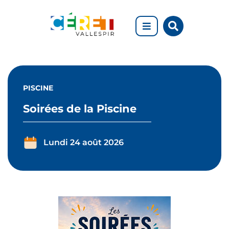
Aller au menu
Aller au contenu
Rechercher
Aller à la recherche
sur
le
site
PISCINE
Soirées de la Piscine
Lundi 24 août 2026
Soirées
de