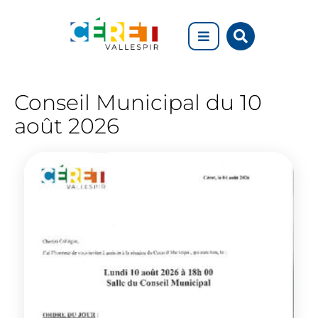
Aller au menu
Aller au contenu
Rechercher
Aller à la recherche
sur
le
site
Conseils
Conseil Municipal du 10
municipaux
août 2026